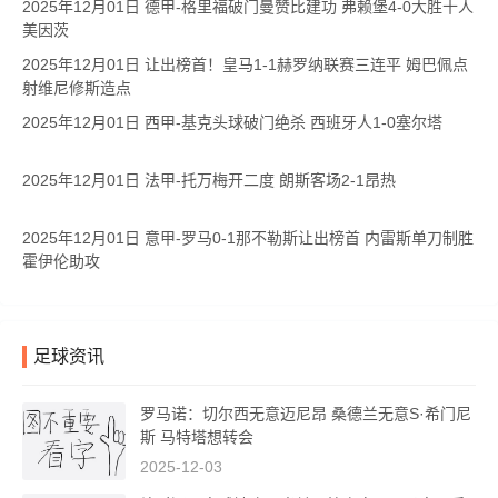
2025年12月01日 德甲-格里福破门曼赞比建功 弗赖堡4-0大胜十人
美因茨
2025年12月01日 让出榜首！皇马1-1赫罗纳联赛三连平 姆巴佩点
射维尼修斯造点
2025年12月01日 西甲-基克头球破门绝杀 西班牙人1-0塞尔塔
2025年12月01日 法甲-托万梅开二度 朗斯客场2-1昂热
2025年12月01日 意甲-罗马0-1那不勒斯让出榜首 内雷斯单刀制胜
霍伊伦助攻
足球资讯
罗马诺：切尔西无意迈尼昂 桑德兰无意S·希门尼
斯 马特塔想转会
2025-12-03