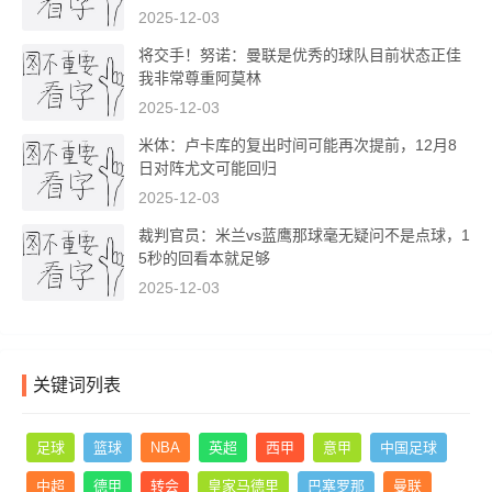
2025-12-03
将交手！努诺：曼联是优秀的球队目前状态正佳
我非常尊重阿莫林
2025-12-03
米体：卢卡库的复出时间可能再次提前，12月8
日对阵尤文可能回归
2025-12-03
裁判官员：米兰vs蓝鹰那球毫无疑问不是点球，1
5秒的回看本就足够
2025-12-03
关键词列表
足球
篮球
NBA
英超
西甲
意甲
中国足球
中超
德甲
转会
皇家马德里
巴塞罗那
曼联