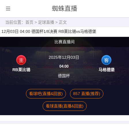
蜘蛛直播
当前位置：
首页
>
足球直播
> 正文
12月03日 04:00 德国杯1/8决赛 RB莱比锡vs马格德堡
比赛直播间
2025年12月03日
04:00
RB莱比锡
马格德堡
德国杯
看球吧(直播&回放)
857 直播(推荐)
看球直播(直播&回放)