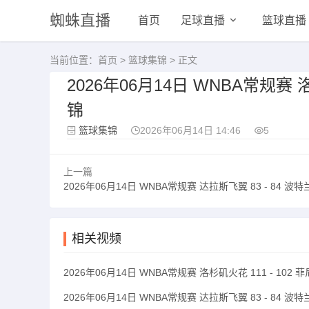
蜘蛛直播
首页
足球直播
篮球直播
当前位置：
首页
>
篮球集锦
> 正文
2026年06月14日 WNBA常规赛 
锦
篮球集锦
2026年06月14日 14:46
5
上一篇
2026年06月14日 WNBA常规赛 达拉斯飞翼 83 - 84 波特兰火焰 全
相关视频
2026年06月14日 WNBA常规赛 洛杉矶火花 111 - 10
2026年06月14日 WNBA常规赛 达拉斯飞翼 83 - 84 