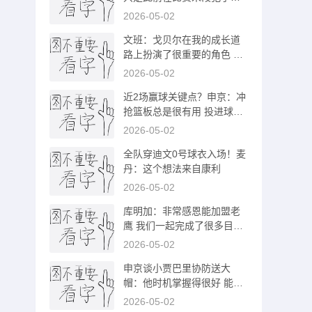
错误
2026-05-02
文班：戈贝尔在我的成长道
路上扮演了很重要的角色 他
是我的榜样
2026-05-02
近2场赢球关键点？申京：冲
抢篮板总是很有用 投进球也
很重要！
2026-05-02
全队穿迪文0号球衣入场！麦
丹：这个想法来自康利
2026-05-02
库明加：非常感恩能加盟老
鹰 我们一起完成了很多目标
也学到很多
2026-05-02
申京谈小贾巴里协防送大
帽：他时机掌握得很好 能鼓
舞全队士气
2026-05-02