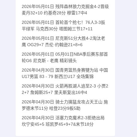
2026年05月01日 残阵森林狼力克掘金4-2晋级
麦丹32+10 约基奇28分 穆雷17中4
2026年05月01日 首轮首个抢七！76人3-3扳
平绿军 马克西30分 塔图姆三节17+11
2026年05月01日 尼克斯51分大胜4-2淘汰老
鹰 OG29+7 杰伦·约翰逊21+8+6
2026年05月01日 05月01日NBA季后赛东部首
轮G6 尼克斯 - 老鹰 精彩镜头
2026年04月30日 国青男篮热身赛犍为站 中国
U17男篮 83 - 79 新西兰U17 全场集锦
2026年04月30日 火箭再胜湖人追至2-3 小贾2
2+7 詹姆斯25+7 里夫斯复出16中4
2026年04月30日 骑士力擒猛龙攻占天王山 施
罗德末节11分 哈登23分9板5助
2026年04月30日 活塞力克魔术2-3拒绝出局
坎宁安45+5 班凯罗45+9+7&末节18分