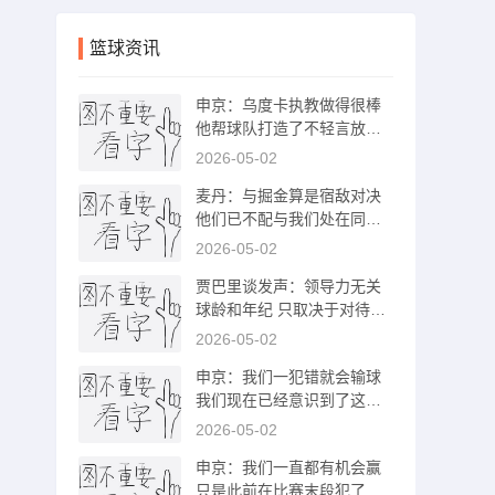
篮球资讯
申京：乌度卡执教做得很棒
他帮球队打造了不轻言放弃
的气质
2026-05-02
麦丹：与掘金算是宿敌对决
他们已不配与我们处在同一
档次了
2026-05-02
贾巴里谈发声：领导力无关
球龄和年纪 只取决于对待比
赛的态度
2026-05-02
申京：我们一犯错就会输球
我们现在已经意识到了这一
点
2026-05-02
申京：我们一直都有机会赢
只是此前在比赛末段犯了些