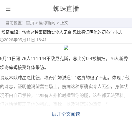
蜘蛛直播
当前位置：
首页
>
篮球新闻
> 正文
埃奇库姆：伤病这种事情确实令人无奈 恩比德证明他的初心与斗志
2026年05月11日 18:41
5月11日讯 76人114-144不敌尼克斯，总比分0-4被横扫。76人新秀
埃奇库姆接受媒体采访。
谈及本队球星恩比德，埃奇库姆说道：“这真的很了不起，体现了他
的斗志，证明他渴望留在场上。伤病这种事确实令人无奈，身体状
况不由自己掌控，比如有人扑抢时撞到你的腿，这些都无法预料。
但这恰恰展现了他的初心、热忱，以及对篮球的热爱。”
展开全文阅读