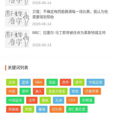
2026-06-14
贝隆：不确定梅西能踢满每一场比赛，我认为他
需要得到帮助
2026-06-14
BBC：拉塞尔·马丁即将被任命为莱斯特城主帅
2026-06-14
关键词列表
足球
篮球
NBA
英超
西甲
意甲
中国足球
中超
德甲
湖人
皇家马德里
转会
巴塞罗那
中国篮球
法甲
曼联
五洲
CBA
利物浦
阿森纳
转载
曼城
切尔西
拜仁慕尼黑