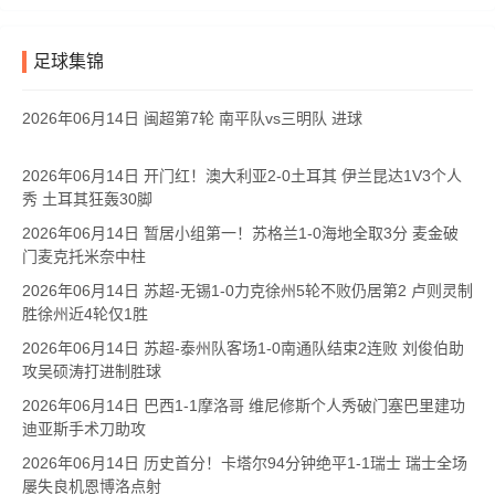
足球集锦
2026年06月14日 闽超第7轮 南平队vs三明队 进球
2026年06月14日 开门红！澳大利亚2-0土耳其 伊兰昆达1V3个人
秀 土耳其狂轰30脚
2026年06月14日 暂居小组第一！苏格兰1-0海地全取3分 麦金破
门麦克托米奈中柱
2026年06月14日 苏超-无锡1-0力克徐州5轮不败仍居第2 卢则灵制
胜徐州近4轮仅1胜
2026年06月14日 苏超-泰州队客场1-0南通队结束2连败 刘俊伯助
攻吴硕涛打进制胜球
2026年06月14日 巴西1-1摩洛哥 维尼修斯个人秀破门塞巴里建功
迪亚斯手术刀助攻
2026年06月14日 历史首分！卡塔尔94分钟绝平1-1瑞士 瑞士全场
屡失良机恩博洛点射