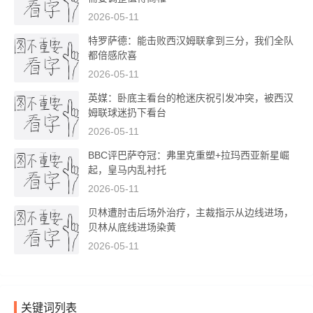
2026-05-11
特罗萨德：能击败西汉姆联拿到三分，我们全队
都倍感欣喜
2026-05-11
英媒：卧底主看台的枪迷庆祝引发冲突，被西汉
姆联球迷扔下看台
2026-05-11
BBC评巴萨夺冠：弗里克重塑+拉玛西亚新星崛
起，皇马内乱衬托
2026-05-11
贝林遭肘击后场外治疗，主裁指示从边线进场，
贝林从底线进场染黄
2026-05-11
关键词列表