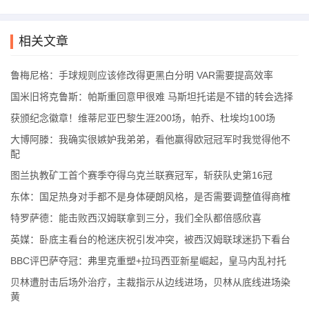
相关文章
鲁梅尼格：手球规则应该修改得更黑白分明 VAR需要提高效率
国米旧将克鲁斯：帕斯重回意甲很难 马斯坦托诺是不错的转会选择
获颁纪念徽章！维蒂尼亚巴黎生涯200场，帕乔、杜埃均100场
大博阿滕：我确实很嫉妒我弟弟，看他赢得欧冠冠军时我觉得他不
配
图兰执教矿工首个赛季夺得乌克兰联赛冠军，斩获队史第16冠
东体：国足热身对手都不是身体硬朗风格，是否需要调整值得商榷
特罗萨德：能击败西汉姆联拿到三分，我们全队都倍感欣喜
英媒：卧底主看台的枪迷庆祝引发冲突，被西汉姆联球迷扔下看台
BBC评巴萨夺冠：弗里克重塑+拉玛西亚新星崛起，皇马内乱衬托
贝林遭肘击后场外治疗，主裁指示从边线进场，贝林从底线进场染
黄