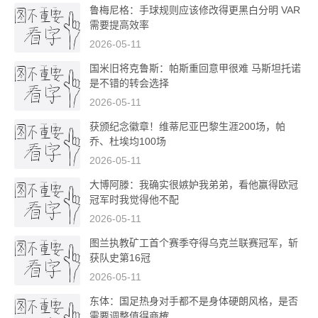
鲁梅尼格：手球规则应该修改得更黑白分明 VAR
需要提高效率
2026-05-11
国米旧将克鲁斯：帕斯重回意甲很难 马斯坦托诺
是不错的转会选择
2026-05-11
获颁纪念徽章！维蒂尼亚巴黎生涯200场，帕
乔、杜埃均100场
2026-05-11
大博阿滕：我确实很嫉妒我弟弟，看他赢得欧冠
冠军时我觉得他不配
2026-05-11
图兰执教矿工首个赛季夺得乌克兰联赛冠军，斩
获队史第16冠
2026-05-11
东体：国足热身对手都不是身体硬朗风格，是否
需要调整值得商榷