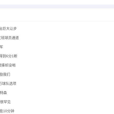
做出巨大让步
文班球员通道
军
得到6分1断
被揍却没哨
励我们
万球队选项
沃特森
人很罕见
息10分钟