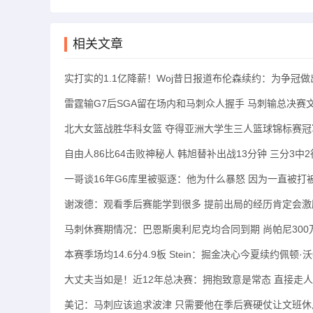
相关文章
实打实的1.1亿降薪！Woj昔日报道布伦森续约：为争冠
雷霆输G7后SGA留在场内和马刺众人握手 马刺输总决赛
北大女篮战胜华科女篮 夺得亚洲大学生三人篮球锦标赛冠
自由人86比64击败神秘人 韩旭替补出战13分钟 三分3中2
一哥谈16年G6库里被驱逐：他为什么暴怒 因为一直被打
谢泼德：观看季后赛能学到很多 提前出局的经历肯定会激
马刺休赛期情况：巴恩斯奥利尼克均合同到期 尚帕尼300
本赛季场均14.6分4.9板 Stein：掘金决心今夏续约佩顿·
大丈夫当如是！近12年总决赛：拥抱致意是常态 直接走
美记：马刺应该追求波津 只需要他在季后赛硬仗让文班休