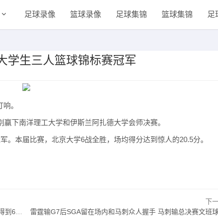
足球录像
篮球录像
足球集锦
篮球集锦
足
大学生三人篮球锦标赛冠军
打响。
别赢下南洋理工大学和伊斯兰阿扎德大学会师决赛。
冠军。本届比赛，北京大学6战全胜，场均得分达到惊人的20.5分。
下
分1断
雷霆输G7后SGA留在场内和马刺众人握手 马刺输总决赛文班球员通