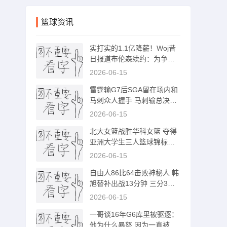
篮球资讯
实打实的1.1亿降薪！Woj昔
日报道布伦森续约：为争冠
做出巨大让步
2026-06-15
雷霆输G7后SGA留在场内和
马刺众人握手 马刺输总决赛
文班球员通道
2026-06-15
北大女篮战胜华科女篮 夺得
亚洲大学生三人篮球锦标赛
冠军
2026-06-15
自由人86比64击败神秘人 韩
旭替补出战13分钟 三分3中2
得到6分1断
2026-06-15
一哥谈16年G6库里被驱逐：
他为什么暴怒 因为一直被打