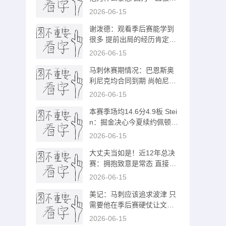
被揍却没哨
2026-06-15
谢泼德：观看季后赛能学到
很多 提前出局的经历肯定会
激励我们
2026-06-15
马刺休赛期情况：巴恩斯奥
利尼克均合同到期 尚帕尼30
0万球队选项
2026-06-15
本赛季场均14.6分4.9板 Stei
n：掘金决心今夏续约佩顿·
沃特森
2026-06-15
大丈夫当如是！近12年总决
赛：拥抱致意是常态 直接走
人很罕见
2026-06-15
美记：马刺应该追求波津 只
需要他在季后赛硬仗让文班
休息10分钟
2026-06-15