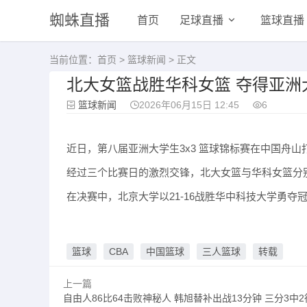
蜘蛛直播
首页
足球直播
篮球直播
当前位置：
首页
>
篮球新闻
> 正文
北大女篮战胜华科女篮 夺得亚洲
篮球新闻
2026年06月15日 12:45
6
近日，第八届亚洲大学生3x3 篮球锦标赛在中国舟山
经过三个比赛日的激烈交锋，北大女篮与华科女篮分
在决赛中，北京大学以21-16战胜华中科技大学勇夺
篮球
CBA
中国篮球
三人篮球
转载
上一篇
自由人86比64击败神秘人 韩旭替补出战13分钟 三分3中2得到6