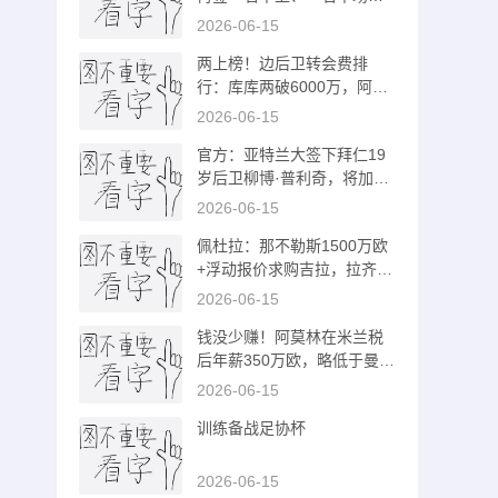
一名锋线
2026-06-15
两上榜！边后卫转会费排
行：库库两破6000万，阿什
拉夫6800万居首
2026-06-15
官方：亚特兰大签下拜仁19
岁后卫柳博·普利奇，将加入
U23梯队
2026-06-15
佩杜拉：那不勒斯1500万欧
+浮动报价求购吉拉，拉齐奥
希望3000万
2026-06-15
钱没少赚！阿莫林在米兰税
后年薪350万欧，略低于曼联
时期薪水
2026-06-15
训练备战足协杯 ​​​
2026-06-15