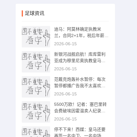
足球资讯
迪马：阿莫林确定执教米
兰，合同2+1年，税后年薪3
50万欧+奖金
2026-06-15
新银河战舰启航！库库雷利
亚成为穆里尼奥执教皇马首
笔官宣引援
2026-06-15
范戴克炮轰补水暂停：每次
暂停都播广告我不太喜欢，
对观众也不好
2026-06-15
5500万欧！记者：塞巴里转
会费破埃因霍温卖人纪录，
此前是加克波
2026-06-15
停不下来！西媒：皇马还要
再签一名中卫、一名中场和