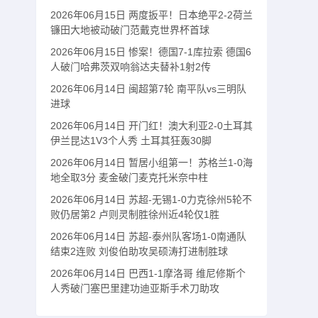
2026年06月15日 两度扳平！日本绝平2-2荷兰
镰田大地被动破门范戴克世界杯首球
2026年06月15日 惨案！德国7-1库拉索 德国6
人破门哈弗茨双响翁达夫替补1射2传
2026年06月14日 闽超第7轮 南平队vs三明队
进球
2026年06月14日 开门红！澳大利亚2-0土耳其
伊兰昆达1V3个人秀 土耳其狂轰30脚
2026年06月14日 暂居小组第一！苏格兰1-0海
地全取3分 麦金破门麦克托米奈中柱
2026年06月14日 苏超-无锡1-0力克徐州5轮不
败仍居第2 卢则灵制胜徐州近4轮仅1胜
2026年06月14日 苏超-泰州队客场1-0南通队
结束2连败 刘俊伯助攻吴硕涛打进制胜球
2026年06月14日 巴西1-1摩洛哥 维尼修斯个
人秀破门塞巴里建功迪亚斯手术刀助攻